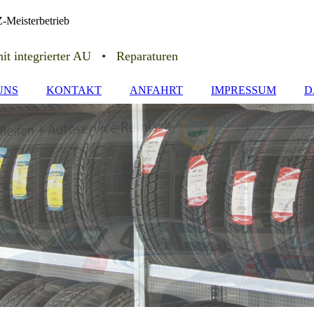
Meisterbetrieb
t integrierter AU • Reparaturen
UNS
KONTAKT
ANFAHRT
IMPRESSUM
D