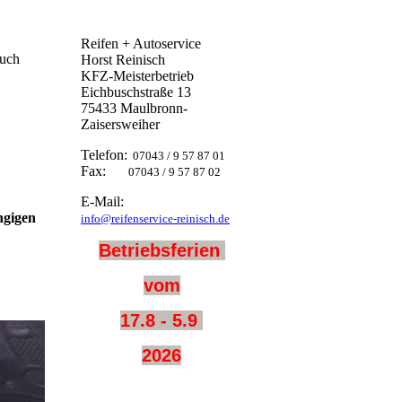
Reifen + Autoservice
auch
Horst Reinisch
KFZ-Meisterbetrieb
Eichbuschstraße 13
75433 Maulbronn-
Zaisersweiher
Telefon:
07043 / 9 57 87 01
Fax:
07043 / 9 57 87 02
E-Mail:
ngigen
info@reifenservice-reinisch.de
Betriebsferien
vom
17.8 - 5.9
2026